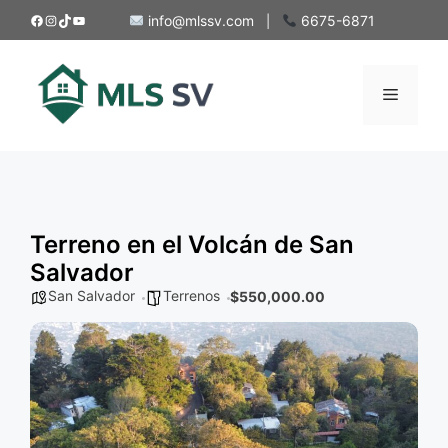
Saltar
Facebook
Instagram
TikTok
YouTube
info@mlssv.com
6675-6871
|
al
contenido
Menú
Terreno en el Volcán de San
Salvador
San Salvador
Terrenos
$550,000.00