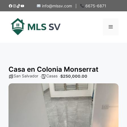
Saltar
Facebook
Instagram
TikTok
YouTube
info@mlssv.com
6675-6871
|
al
contenido
Menú
Casa en Colonia Monserrat
San Salvador
Casas
$250,000.00